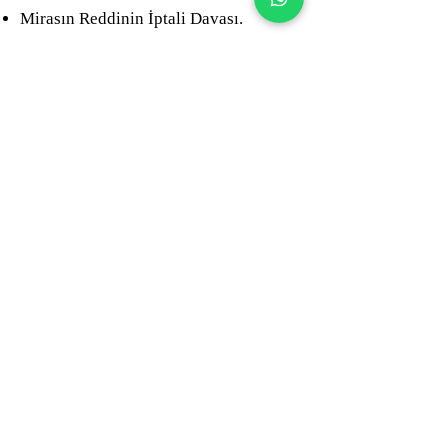
Mirasın Reddinin İptali Davası.
Vasiyetnamenin Hazırlanması.
Ölünceye Kadar Bakma Sözleşmesi.
Mirasın Paylaştırılması ve Devri
Sözleşmeleri.
Mirasta İade Davası.
Muris Muvazaası
.
Tenkis Davaları.
Mirasta Denkleştirme Davaları.
Miras Şirketine Temsilci Atanmasına
İlişkin Davalar
Ortaklığın Giderilmesi Davası(İzale-i
Şuyu Davası)
Muhdesatın Aidiyeti Davası
Yaşamış olduğunuz ya da