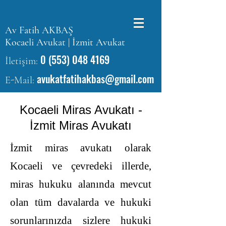
Av Fatih AKBAŞ
Kocaeli Avukat | İzmit Avukat
0 (553) 048 4169
İletişim:
avukatfatihakbas@gmail.com
E-Mail:
Kocaeli Miras Avukatı -
İzmit Miras Avukatı
İzmit miras avukatı olarak
Kocaeli ve çevredeki illerde,
miras hukuku alanında mevcut
olan tüm davalarda ve hukuki
sorunlarınızda sizlere hukuki