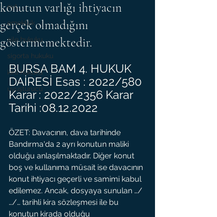
konutun varlığı ihtiyacın
eyt
gerçek olmadığını
emeklilik
göstermemektedir.
aile hukuku
sigorta hukuku
BURSA BAM 4. HUKUK 
kira hukuku
DAİRESİ Esas : 2022/580 
uyuşturucu
Karar : 2022/2356 Karar 
Tarihi :08.12.2022
ÖZET: Davacının, dava tarihinde 
Bandırma'da 2 ayrı konutun maliki 
olduğu anlaşılmaktadır. Diğer konut 
boş ve kullanıma müsait ise davacının 
konut ihtiyacı geçerli ve samimi kabul 
edilemez. Ancak, dosyaya sunulan …/
…/… tarihli kira sözleşmesi ile bu 
konutun kirada olduğu 