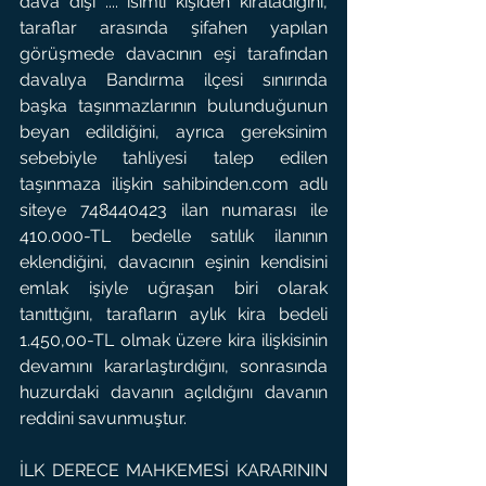
dava dışı .... isimli kişiden kiraladığını, 
taraflar arasında şifahen yapılan 
görüşmede davacının eşi tarafından 
davalıya Bandırma ilçesi sınırında 
başka taşınmazlarının bulunduğunun 
beyan edildiğini, ayrıca gereksinim 
sebebiyle tahliyesi talep edilen 
taşınmaza ilişkin 
sahibinden.com
 adlı 
siteye 748440423 ilan numarası ile 
410.000-TL bedelle satılık ilanının 
eklendiğini, davacının eşinin kendisini 
emlak işiyle uğraşan biri olarak 
tanıttığını, tarafların aylık kira bedeli 
1.450,00-TL olmak üzere kira ilişkisinin 
devamını kararlaştırdığını, sonrasında 
huzurdaki davanın açıldığını davanın 
reddini savunmuştur.
İLK DERECE MAHKEMESİ KARARININ 