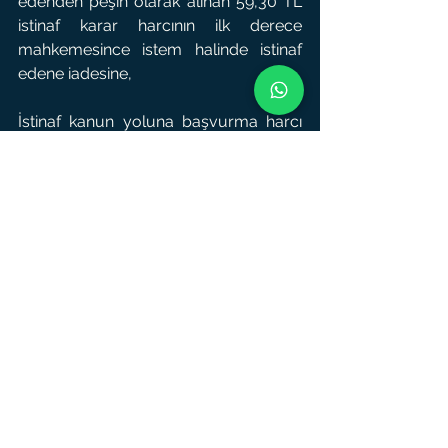
edenden peşin olarak alınan 59,30 TL 
istinaf karar harcının ilk derece 
mahkemesince istem halinde istinaf 
edene iadesine,
İstinaf kanun yoluna başvurma harcı 
iade edilmeyip yargılama giderlerine 
dahil edilmesi gerektiğinden, istinaf 
eden tarafından yatırılan istinaf kanun 
yoluna başvurma harcı 162.10 TL, 3 
adet e-tebligat gideri 16,50 TL ile PTT 
gideri 69,60 TL toplamı 248,20 TL 
yargılama giderinin davalıdan alınarak 
davacıya verilmesine,
İstinaf gider avansının kullanılmayan 
kısmının Bölge Adliye ve Adlî Yargı İlk 
Derece Mahkemeleri ile Cumhuriyet 
Başsavcılıkları İdarî ve Yazı İşleri 