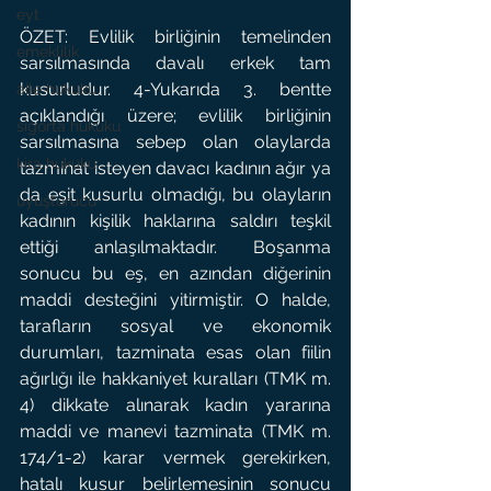
eyt
ÖZET: Evlilik birliğinin temelinden 
emeklilik
sarsılmasında davalı erkek tam 
kusurludur. 4-Yukarıda 3. bentte 
aile hukuku
açıklandığı üzere; evlilik birliğinin 
sigorta hukuku
sarsılmasına sebep olan olaylarda 
kira hukuku
tazminat isteyen davacı kadının ağır ya 
da eşit kusurlu olmadığı, bu olayların 
uyuşturucu
kadının kişilik haklarına saldırı teşkil 
ettiği anlaşılmaktadır. Boşanma 
sonucu bu eş, en azından diğerinin 
maddi desteğini yitirmiştir. O halde, 
tarafların sosyal ve ekonomik 
durumları, tazminata esas olan fiilin 
ağırlığı ile hakkaniyet kuralları (TMK m. 
4) dikkate alınarak kadın yararına 
maddi ve manevi tazminata (TMK m. 
174/1-2) karar vermek gerekirken, 
hatalı kusur belirlemesinin sonucu 