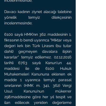
incelenmesinde;
Davacı kadının ziynet alacağı talebine 
yönelik temyiz dilekçesinin 
incelenmesinde;
6100 sayılı HMK’nın 362. maddesinin 1. 
fıkrasının b bendi uyarınca "Miktar veya 
değeri kırk bin Türk Lirasını (bu tutar 
dahil) geçmeyen davalara ilişkin 
kararlar" temyiz edilemez. 02.12.2016 
tarihli 6763 sayılı Kanun'un 44. 
maddesi ile de 6100 Hukuk 
Muhakemeleri Kanununa eklenen ek 
madde 1 uyarınca temyiz parasal 
sınırlarının (HMK m. 341, 362) Vergi 
Usul Kanunu’nun mükerrer 
298.maddesine göre her yıl tespit ve 
ilan edilecek yeniden değerleme 