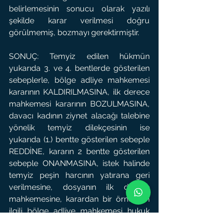
belirlemesinin sonucu olarak yazılı 
şekilde karar verilmesi doğru 
görülmemiş, bozmayı gerektirmiştir.
SONUÇ: Temyiz edilen hükmün 
yukarıda 3. ve 4. bentlerde gösterilen 
sebeplerle, bölge adliye mahkemesi 
kararının KALDIRILMASINA, ilk derece 
mahkemesi kararının BOZULMASINA, 
davacı kadının ziynet alacağı talebine 
yönelik temyiz dilekçesinin ise 
yukarıda (1.) bentte gösterilen sebeple 
REDDİNE, kararın 2 bentte gösterilen 
sebeple ONANMASINA, istek halinde 
temyiz peşin harcının yatırana geri 
verilmesine, dosyanın ilk derece 
mahkemesine, karardan bir örneğinin 
ilgili bölge adliye mahkemesi hukuk 