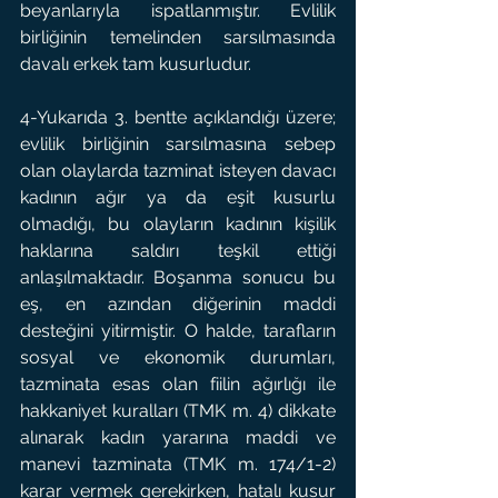
beyanlarıyla ispatlanmıştır. Evlilik 
birliğinin temelinden sarsılmasında 
davalı erkek tam kusurludur.
4-Yukarıda 3. bentte açıklandığı üzere; 
evlilik birliğinin sarsılmasına sebep 
olan olaylarda tazminat isteyen davacı 
kadının ağır ya da eşit kusurlu 
olmadığı, bu olayların kadının kişilik 
haklarına saldırı teşkil ettiği 
anlaşılmaktadır. Boşanma sonucu bu 
eş, en azından diğerinin maddi 
desteğini yitirmiştir. O halde, tarafların 
sosyal ve ekonomik durumları, 
tazminata esas olan fiilin ağırlığı ile 
hakkaniyet kuralları (TMK m. 4) dikkate 
alınarak kadın yararına maddi ve 
manevi tazminata (TMK m. 174/1-2) 
karar vermek gerekirken, hatalı kusur 