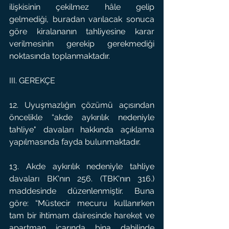
ilişkisinin çekilmez hâle gelip 
gelmediği, buradan varılacak sonuca 
göre kiralananın tahliyesine karar 
verilmesinin gerekip gerekmediği 
noktasında toplanmaktadır.
III. GEREKÇE
12. Uyuşmazlığın çözümü açısından 
öncelikle “akde aykırılık nedeniyle 
tahliye" davaları hakkında açıklama 
yapılmasında fayda bulunmaktadır.
13. Akde aykırılık nedeniyle tahliye 
davaları BK'nın 256. (TBK'nın 316.) 
maddesinde düzenlenmiştir. Buna 
göre: “Müstecir mecuru kullanırken 
tam bir ihtimam dairesinde hareket ve 
apartman icarında bina dahilinde 