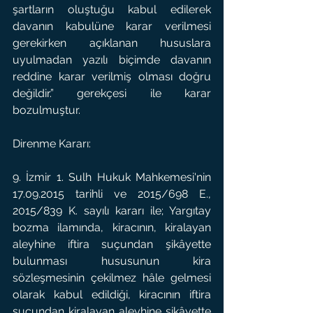
şartların oluştuğu kabul edilerek 
davanın kabulüne karar verilmesi 
gerekirken açıklanan hususlara 
uyulmadan yazılı biçimde davanın 
reddine karar verilmiş olması doğru 
değildir.” gerekçesi ile karar 
bozulmuştur.
Direnme Kararı:
9. İzmir 1. Sulh Hukuk Mahkemesi'nin 
17.09.2015 tarihli ve 2015/698 E., 
2015/839 K. sayılı kararı ile; Yargıtay 
bozma ilamında, kiracının, kiralayan 
aleyhine iftira suçundan şikâyette 
bulunması hususunun kira 
sözleşmesinin çekilmez hâle gelmesi 
olarak kabul edildiği, kiracının iftira 
suçundan kiralayan aleyhine şikâyette 