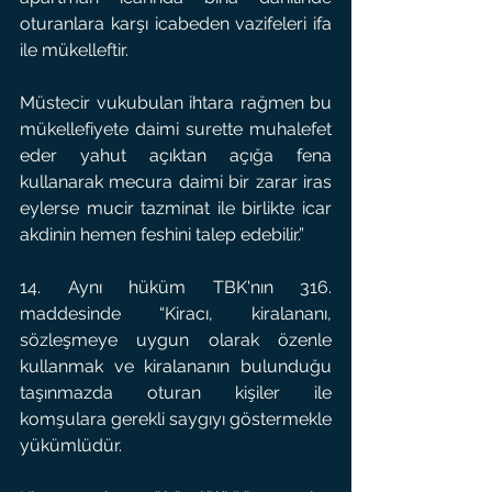
oturanlara karşı icabeden vazifeleri ifa 
ile mükelleftir.
Müstecir vukubulan ihtara rağmen bu 
mükellefiyete daimi surette muhalefet 
eder yahut açıktan açığa fena 
kullanarak mecura daimi bir zarar iras 
eylerse mucir tazminat ile birlikte icar 
akdinin hemen feshini talep edebilir.”
14. Aynı hüküm TBK'nın 316. 
maddesinde “Kiracı, kiralananı, 
sözleşmeye uygun olarak özenle 
kullanmak ve kiralananın bulunduğu 
taşınmazda oturan kişiler ile 
komşulara gerekli saygıyı göstermekle 
yükümlüdür.