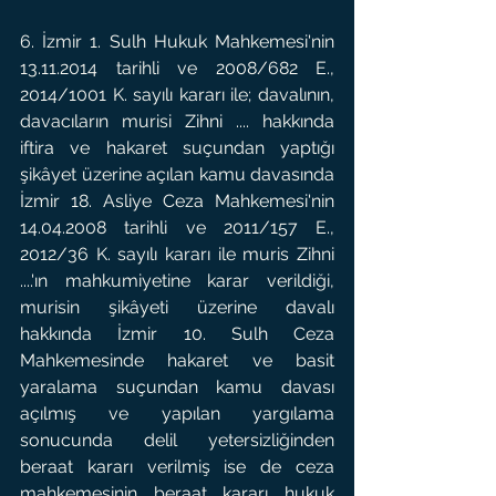
6. İzmir 1. Sulh Hukuk Mahkemesi'nin 
13.11.2014 tarihli ve 2008/682 E., 
2014/1001 K. sayılı kararı ile; davalının, 
davacıların murisi Zihni .... hakkında 
iftira ve hakaret suçundan yaptığı 
şikâyet üzerine açılan kamu davasında 
İzmir 18. Asliye Ceza Mahkemesi'nin 
14.04.2008 tarihli ve 2011/157 E., 
2012/36 K. sayılı kararı ile muris Zihni 
....'ın mahkumiyetine karar verildiği, 
murisin şikâyeti üzerine davalı 
hakkında İzmir 10. Sulh Ceza 
Mahkemesinde hakaret ve basit 
yaralama suçundan kamu davası 
açılmış ve yapılan yargılama 
sonucunda delil yetersizliğinden 
beraat kararı verilmiş ise de ceza 
mahkemesinin beraat kararı hukuk 