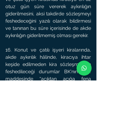
otuz gün süre vererek aykırılığın 
giderilmesini, aksi takdirde sözleşmeyi 
feshedeceğini yazılı olarak bildirmesi 
ve tanınan bu süre içerisinde de akde 
aykırılığın giderilmemiş olması gerekir.
16. Konut ve çatılı işyeri kiralarında, 
akde aykırılık hâlinde, kiracıya ihtar 
keşide edilmeden kira sözleşmesinin 
feshedileceği durumlar BK'nın 256. 
maddesinde “açıktan açığa fena 
kullanım” olarak nitelendirilmişti. 
TBK'nın 316/3. maddesinde ise 
“kiracının kiralanana kasten ağır bir 
zarar vermesi, kiracıya verilecek 
sürenin yararsız olacağının anlaşılması 
veya kiracının bu yükümlülüğe aykırı 
davranışının kiraya veren veya aynı 