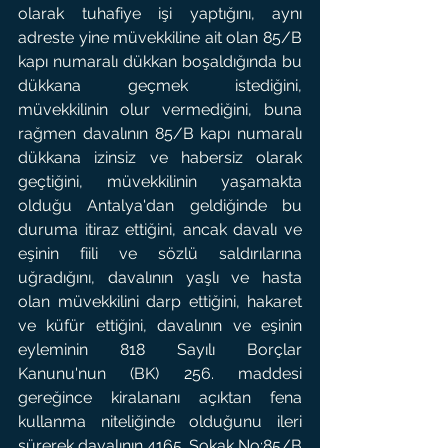
olarak tuhafiye işi yaptığını, aynı 
adreste yine müvekkiline ait olan 85/B 
kapı numaralı dükkan boşaldığında bu 
dükkana geçmek istediğini, 
müvekkilinin olur vermediğini, buna 
rağmen davalının 85/B kapı numaralı 
dükkana izinsiz ve habersiz olarak 
geçtiğini, müvekkilinin yaşamakta 
olduğu Antalya'dan geldiğinde bu 
duruma itiraz ettiğini, ancak davalı ve 
eşinin fiili ve sözlü saldırılarına 
uğradığını, davalının yaşlı ve hasta 
olan müvekkilini darp ettiğini, hakaret 
ve küfür ettiğini, davalının ve eşinin 
eyleminin 818 Sayılı Borçlar 
Kanunu'nun (BK) 256. maddesi 
gereğince kiralananı açıktan fena 
kullanma niteliğinde olduğunu ileri 
sürerek davalının 4165. Sokak No:85/B 