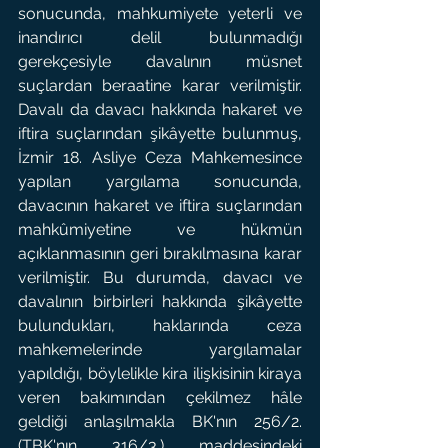
sonucunda, mahkumiyete yeterli ve 
inandırıcı delil bulunmadığı 
gerekçesiyle davalının müsnet 
suçlardan beraatine karar verilmiştir. 
Davalı da davacı hakkında hakaret ve 
iftira suçlarından şikâyette bulunmuş, 
İzmir 18. Asliye Ceza Mahkemesince 
yapılan yargılama sonucunda, 
davacının hakaret ve iftira suçlarından 
mahkûmiyetine ve hükmün 
açıklanmasının geri bırakılmasına karar 
verilmiştir. Bu durumda, davacı ve 
davalının birbirleri hakkında şikâyette 
bulundukları, haklarında ceza 
mahkemelerinde yargılamalar 
yapıldığı, böylelikle kira ilişkisinin kiraya 
veren bakımından çekilmez hâle 
geldiği anlaşılmakla BK'nın 256/2. 
(TBK'nın 316/3.) maddesindeki 