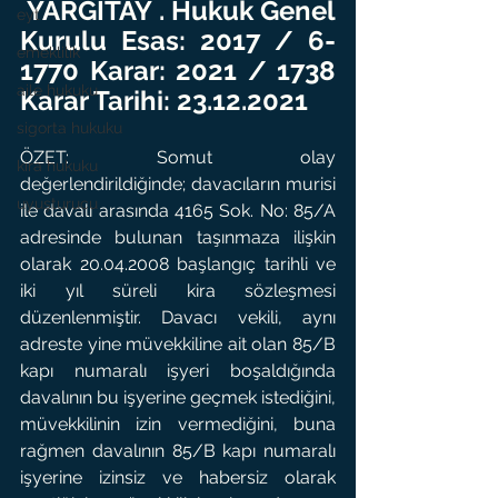
 YARGITAY . Hukuk Genel 
eyt
Kurulu Esas: 2017 / 6-
emeklilik
1770 Karar: 2021 / 1738 
aile hukuku
Karar Tarihi: 23.12.2021
sigorta hukuku
ÖZET: Somut olay 
kira hukuku
değerlendirildiğinde; davacıların murisi 
uyuşturucu
ile davalı arasında 4165 Sok. No: 85/A 
adresinde bulunan taşınmaza ilişkin 
olarak 20.04.2008 başlangıç tarihli ve 
iki yıl süreli kira sözleşmesi 
düzenlenmiştir. Davacı vekili, aynı 
adreste yine müvekkiline ait olan 85/B 
kapı numaralı işyeri boşaldığında 
davalının bu işyerine geçmek istediğini, 
müvekkilinin izin vermediğini, buna 
rağmen davalının 85/B kapı numaralı 
işyerine izinsiz ve habersiz olarak 