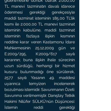
giderilmesine dönük olarak 2.000,00 
TL manevi tazminatın davalı idarece 
ödenmesi gerektiği gerekçesiyle 
maddi tazminat isteminin 185,00 TL'lik 
kısmı ile 2.000,00 TL manevi tazminat 
isteminin kabulüne, maddi tazminat 
isteminin fazlaya ilişkin kısmının 
reddine karar veren Kastamonu İdare 
Mahkemesinin 25.12.2009 gün ve 
E:2009/295, K:2009/617 sayılı 
kararının; buna ilişkin ihale sürecinin 
uzun sürdüğü, herhangi bir hizmet 
kusuru bulunmadığı öne sürülerek, 
2577 sayılı Yasanın 49. maddesi 
uyarınca temyizen incelenerek 
bozulması istemidir. Savunmanın Özeti: 
Savunma verilmemiştir. Danıştay Tetkik 
Hakimi Nilüfer SÜLKÜ'nün Düşüncesi: 
İstemin reddi gerektiği 