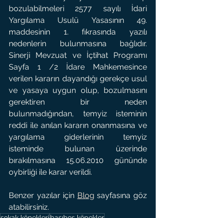
bozulabilmeleri 2577 sayılı İdari 
Yargılama Usulü Yasasının 49. 
maddesinin 1. fıkrasında yazılı 
nedenlerin bulunmasına bağlıdır. 
Sinerji Mevzuat ve İçtihat Programı 
Sayfa 1 /2 İdare Mahkemesince 
verilen kararın dayandığı gerekçe usul 
ve yasaya uygun olup, bozulmasını 
gerektiren bir neden 
bulunmadığından, temyiz isteminin 
reddi ile anılan kararın onanmasına ve 
yargılama giderlerinin temyiz 
isteminde bulunan üzerinde 
bırakılmasına 15.06.2010 gününde 
oybirliği ile karar verildi.
Benzer yazılar için 
Blog
 sayfasına göz 
atabilirsiniz.
sokak köpekleri
başıboş köpekler