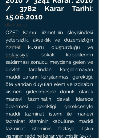
2010 / 3241 Karar: 2010 
eyt
/ 3782 Karar Tarihi: 
emeklilik
15.06.2010
aile hukuku
ÖZET: Kamu hizmetinin işleyişindeki 
sigorta hukuku
yetersizlik, aksaklık ve düzensizliğin 
kira hukuku
hizmet kusuru oluşturduğu ve 
dolayısıyla sokak köpeklerinin 
uyuşturucu
saldırması sonucu meydana gelen ve 
devlet tarafından karşılanmayan 
maddi zararın karşılanması gerektiği, 
öte yandan duyulan elem ve ızdırabın 
kısmen giderilmesine dönük olarak 
manevi tazminatın davalı idarece 
ödenmesi gerektiği gerekçesiyle 
maddi tazminat istemi ile manevi 
tazminat isteminin kabulüne, maddi 
tazminat isteminin fazlaya ilişkin 
kısmının reddine karar verilmiştir. (2577 